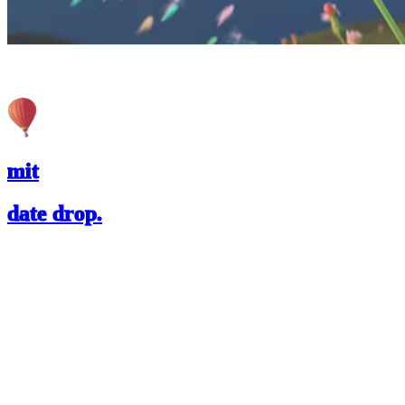
mit
date drop.